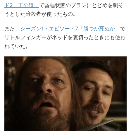
ド2「王の道」
で昏睡状態のブランにとどめを刺そ
うとした暗殺者が使ったもの。
また、
シーズン1・エピソード7「勝つか死ぬか」
で
リトルフィンガーがネッドを裏切ったときにも使わ
れていた。