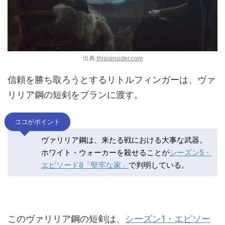
出典:
thisisinsider.com
信頼を勝ち取ろうとするリトルフィンガーは、ヴァ
リリア鋼の短剣をブランに渡す。
ココがポイント
ヴァリリア鋼は、来たる戦における大事な武器。
ホワイト・ウォーカーを殺せることが
シーズン5・
エピソード8「堅牢な家」
で判明している。
このヴァリリア鋼の短剣は、
シーズン1・エピソー