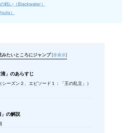
の戦い（
Blackwater）
ghulis）
読みたいところにジャンプ
[
非表示
]
清」のあらすじ
（シーズン２、エピソード１：「王の乱立」）
清」の解説
同