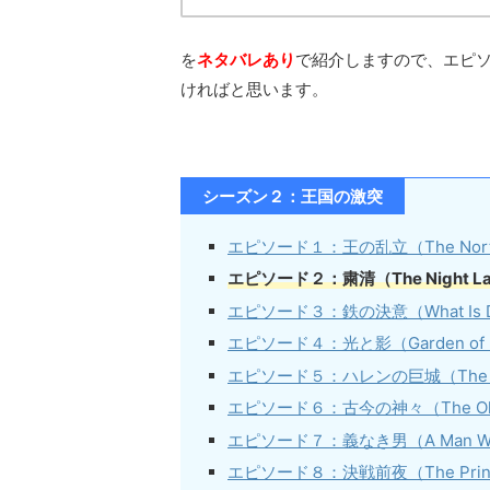
を
ネタバレあり
で紹介しますので、エピ
ければと思います。
シーズン２：王国の激突
エピソード１：王の乱立（The North
エピソード２：粛清（The Night L
エピソード３：鉄の決意（What Is Dea
エピソード４：光と影（Garden of 
エピソード５：ハレンの巨城（The Ghos
エピソード６：古今の神々（The Old G
エピソード７：義なき男（A Man With
エピソード８：決戦前夜（The Prince o