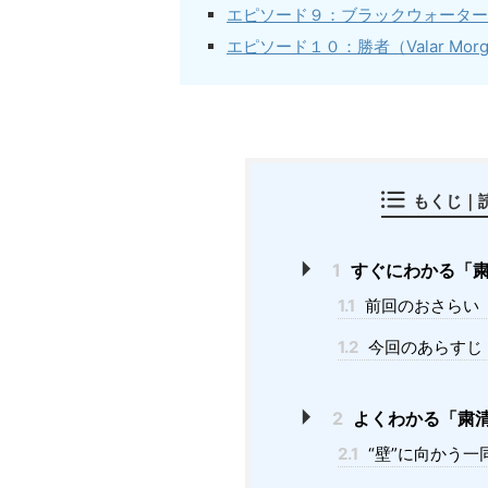
エピソード９：ブラックウォーター
エピソード１０：勝者（
Valar Mor
もくじ｜
1
すぐにわかる「粛
1.1
前回のおさらい
1.2
今回のあらすじ
2
よくわかる「粛
2.1
“壁”に向かう一