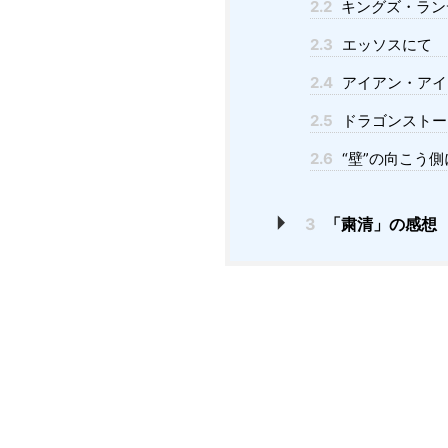
2.2
キングズ・ラン
2.3
エッソスにて
2.4
アイアン・アイ
2.5
ドラゴンストー
2.6
“壁”の向こう側
3
「粛清」の感想