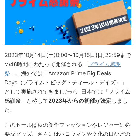
2023年10
月
14
日(土)
0:00〜
10
月
15
日(日)
23:59
まで
の
48
時間にわたって開催される「
プライム感謝
祭
」。海外では「Amazon Prime Big Deals
Days（プライム・ビッグ・ディール・デイズ）」
として実施されてきましたが、日本では「プライム
感謝祭」と称して
2023年からの初催が決定
しまし
た。
このセールは秋の新作ファッションやレジャーに必
要なグッズ、さらにはハロウィンや文化の日などの