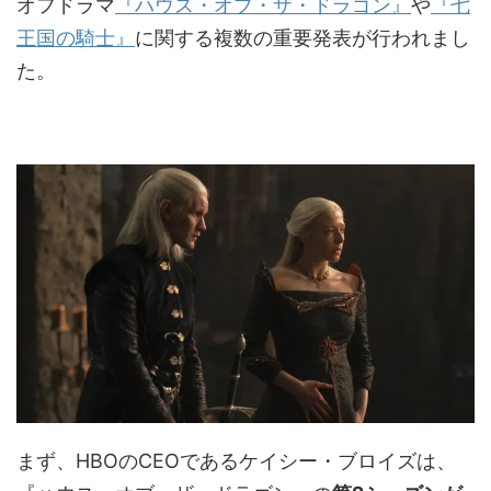
オフドラマ
『ハウス・オブ・ザ・ドラゴン』
や
『七
王国の騎士』
に関する複数の重要発表が行われまし
た。
まず、HBOのCEOであるケイシー・ブロイズは、